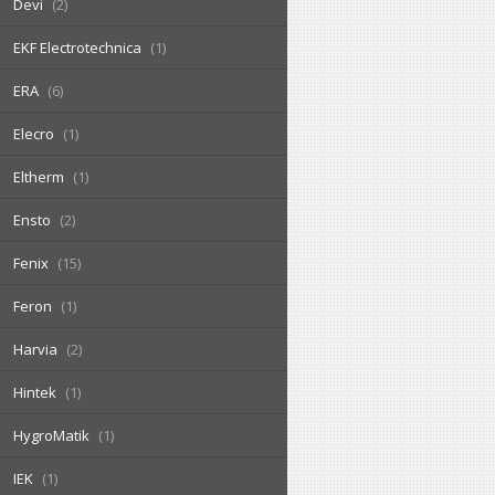
Devi
2
EKF Electrotechnica
1
ERA
6
Elecro
1
Eltherm
1
Ensto
2
Fenix
15
Feron
1
Harvia
2
Hintek
1
HygroMatik
1
IEK
1