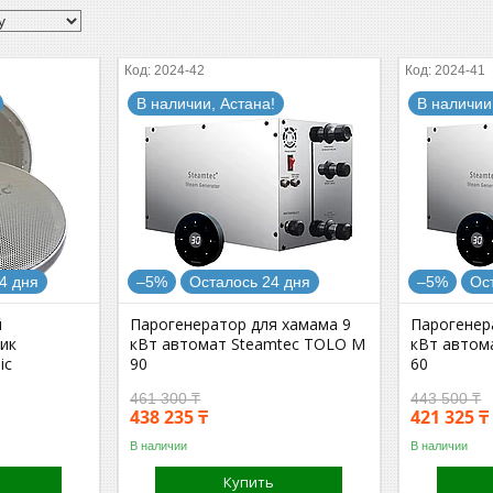
2024-42
2024-41
В наличии, Астана!
В наличии
4 дня
–5%
Осталось 24 дня
–5%
Ос
й
Парогенератор для хамама 9
Парогенер
ик
кВт автомат Steamtec TOLO M
кВт автом
ic
90
60
461 300 ₸
443 500 ₸
438 235 ₸
421 325 ₸
В наличии
В наличии
Купить