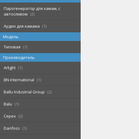
Парогенератор для хамам, с
автосливом
2
Аудио для хамама
1
Модель
Типовая
1
Производитель
Arlight
1
BN international
1
Ballu Industrial Group
2
Balu
1
Cepex
2
Danfoss
1