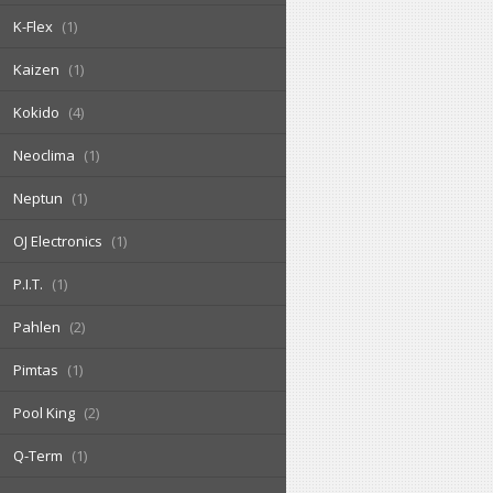
K-Flex
1
Kaizen
1
Kokido
4
Neoclima
1
Neptun
1
OJ Electronics
1
P.I.T.
1
Pahlen
2
Pimtas
1
Pool King
2
Q-Term
1