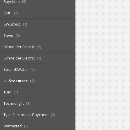
Raychem
5
SMD
2
SWGroup
1
Sawo
3
Schneider Electric
2
Schneider Electriс
1
Steam&Water
2
Steamtec
3
TDM
1
Technolight
1
Tyco Electronics Raychem
2
Warmstad
2