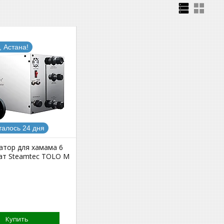
, Астана!
талось 24 дня
атор для хамама 6
ат Steamtec TOLO M
Купить