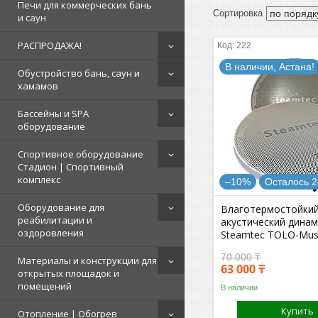
Печи для коммерческих бань
и саун
РАСПРОДАЖА!
222
В наличии, Астана!
Обустройство бань, саун и
хамамов
Бассейны и SPA
оборудование
Спортивное оборудование
Стадион | Cпортивный
комплекс
–10%
Осталось 2
Оборудование для
Влаготермостойки
реабилитации и
акустический динам
оздоровления
Steamtec TOLO-Mus
70 000 ₸
Материалы и конструкции для
63 000 ₸
открытых площадок и
помещений
В наличии
Купить
Отопление | Обогрев