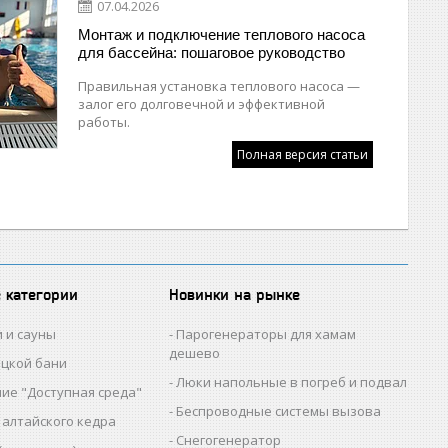
07.04.2026
Монтаж и подключение теплового насоса
для бассейна: пошаговое руководство
Правильная установка теплового насоса —
залог его долговечной и эффективной
работы.
Полная версия статьи
 категории
Новинки на рынке
и и сауны
Парогенераторы для хамам
дешево
ецкой бани
Люки напольные в погреб и подвал
ие "Доступная среда"
Беспроводные системы вызова
 алтайского кедра
Снегогенератор