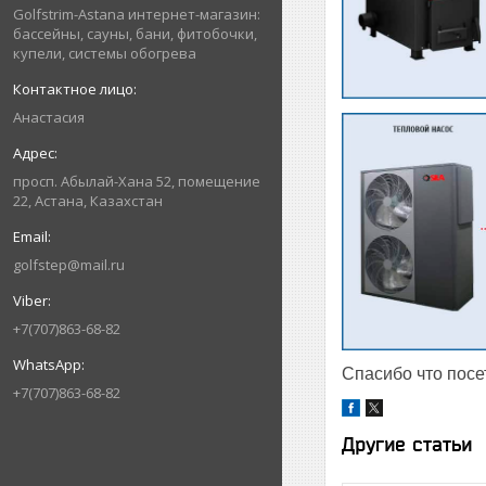
Golfstrim-Astana интернет-магазин:
бассейны, сауны, бани, фитобочки,
купели, системы обогрева
Анастасия
просп. Абылай-Хана 52, помещение
22, Астана, Казахстан
golfstep@mail.ru
+7(707)863-68-82
Спасибо что посет
+7(707)863-68-82
Другие статьи