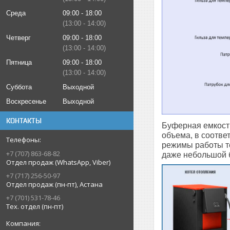
Среда
09:00
18:00
13:00
14:00
Четверг
09:00
18:00
13:00
14:00
Пятница
09:00
18:00
13:00
14:00
Суббота
Выходной
Воскресенье
Выходной
КОНТАКТЫ
Буферная емкость
объема, в соотве
режимы работы те
+7 (707) 863-68-82
даже небольшой б
Отдел продаж (WhatsApp, Viber)
+7 (717) 256-50-97
Отдел продаж (пн-пт), Астана
+7 (701) 531-78-46
Тех. отдел (пн-пт)