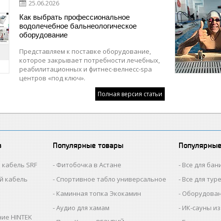
25.06.2026
Как выбрать профессиональное
водолечебное бальнеологическое
оборудование
Представляем к поставке оборудование,
которое закрывает потребности лечебных,
реабилитационных и фитнес-велнесс-spa
центров «под ключ».
Полная версия статьи
в
Популярные товары
Популярные
 кабель SRF
Фитобочка в Астане
Все для бан
й кабель
Спортивное табло универсальное
Все для тур
Каминная топка Экокамин
Оборудован
Аудио для хамам
ИК-сауны из
ие HINTEK