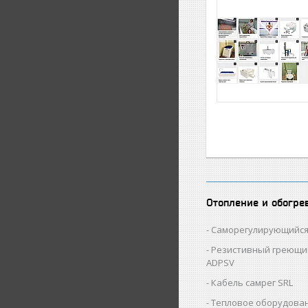
Отопление и обогре
Саморегулирующийся
Резистивный греющи
ADPSV
Кабель самрег SRL
Тепловое оборудован