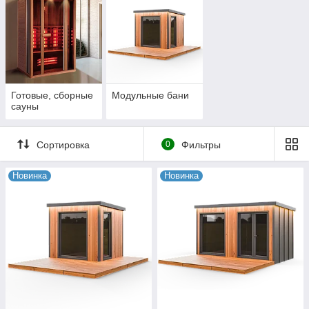
и другие готовые строения различных
форм и размеров под заказ из разных пород
древесины
Готовые, сборные
Модульные бани
сауны
Сортировка
0
Фильтры
Новинка
Новинка