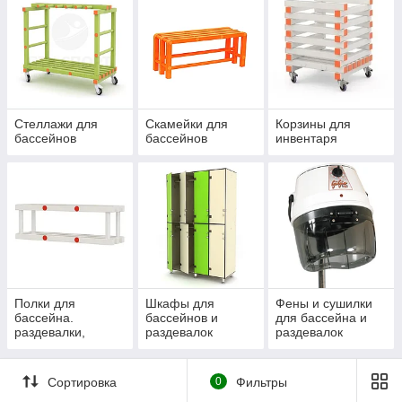
Корзины
Полки
Шкафы
Душевые и сантехнические перегородки
Продукция соответствует отраслевым нормативам,
отличается современным дизайном и длительным
Стеллажи для
Скамейки для
Корзины для
бассейнов
бассейнов
инвентаря
сроком службы.
Полки для
Шкафы для
Фены и сушилки
бассейна.
бассейнов и
для бассейна и
раздевалки,
раздевалок
раздевалок
спортзала
Сортировка
0
Фильтры