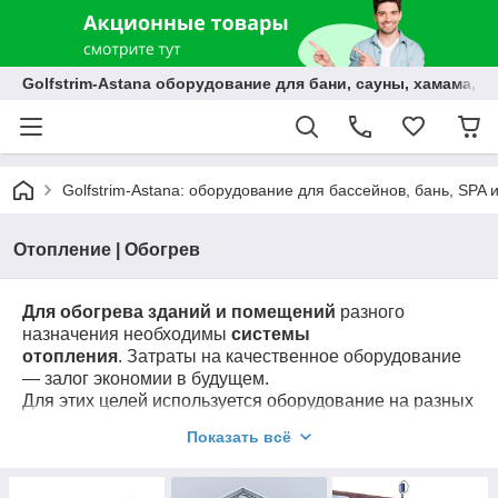
Golfstrim-Astana оборудование для бани, сауны, хамама, б
Golfstrim-Astana: оборудование для бассейнов, бань, SPA 
Отопление | Обогрев
Для обогрева зданий и помещений
разного
назначения необходимы
системы
отопления
. Затраты на качественное оборудование
— залог экономии в будущем.
Для этих целей используется оборудование на разных
источниках энергии:
камины
,
электроприборы
,
Показать всё
системы на газе,
дровяные печи
,
солнечные
батареи
. Выбор системы зависит от доступности
конкретного энергоресурса, его цены и удобства