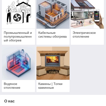
эксплуатации.
Главный
плюс автономных систем обогрева —
экономичность
. Система отопления должна быть
надежной, компактной, долговечной. Если
оборудование сделано на совесть и правильно
установлено, оно будет работать без перебоев.
Промышленный и
Кабельные
Электрическое
полупромышленн
системы обогрева
отопление
ый обогрев
Водяное
Камины | Топки
отопление
каминные
О нас