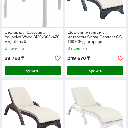
Столик для бассейна
Шезлонг пляжный с
Aquaviva Wave (420х365х420
матрасом Siesta Contract GS
мм), белый
1009 (Fiji) антрацит
В наличии
В наличии
29 760
249 670
₸
₸
Купить
Купить