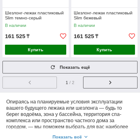
Шезлонг-лежак пластиковый
Шезлонг-лежак пластиковый
Slim темно-серый
Slim бежевый
В наличии
В наличии
161 525
161 525
₸
₸
Купить
Купить
Показать ещё
1
/ 2
Опираясь на планируемые условия эксплуатации
вашего будущего лежака или шезлонга — будь то
берег водоёма, зона у бассейна, территория спа-
комплекса или пространство частного дома за
городом, — мы поможем выбрать для вас наиболее
оптимальную модель. Подбор будет учитывать все
Показать всё
нюансы эксплуатации и характеристики материалов,