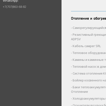
+7(707)863-68-82
Отопление и обогре
Саморегулирующийся
Резистивный греющи
ADPSV
Кабель самрег SRL
Тепловое оборудован
Камины и каминные 
Тепловой насос в дом
Система отопления 
Бойлер косвенного н
Баки теплоаккумулят
Отопление
Холодоаккумуляторы
Осушители воздуха 