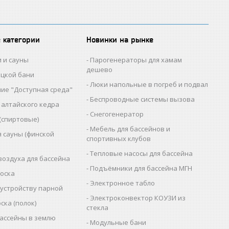
 категории
Новинки на рынке
и и сауны
Парогенераторы для хамам
дешево
ецкой бани
Люки напольные в погреб и подвал
ие "Доступная среда"
Беспроводные системы вызова
 алтайского кедра
Снегогенератор
(спиртовые)
Мебель для бассейнов и
я сауны (финской
спортивных клубов
Тепловые насосы для бассейна
воздуха для бассейна
Подъёмники для бассейна МГН
доска
Электронное табло
бустройству парной
Электроконвектор КОУЗИ из
ска (полок)
стекла
ассейны в землю
Модульные бани