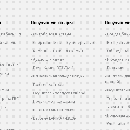
в
Популярные товары
Популярные
 кабель SRF
Фитобочка в Астане
Все для бан
й кабель
Спортивное табло универсальное
Все для тур
Каминная топка Экокамин
Оборудован
Аудио для хамам
ИК-сауны из
ие HINTEK
Печь-Камин ВЕЗУВИЙ
Биокамины 
топки
Гималайская соль для сауны
3D полки дл
парной)
Галогенераторы
КОУЗИ
Осушитель 
Осушитель воздуха Fairland
агрева ГВС
Террасная 
Проект-монтаж хамам
оры,
Услуги по о
Вагонка Ольха термо
Полковая до
Бассейн LARIMAR 4.9х3м
Овальные б
бытовые