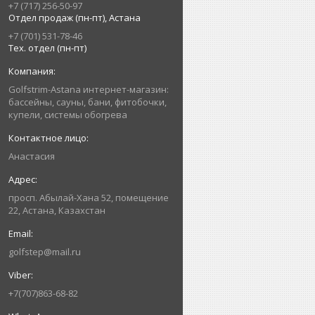
+7 (717) 256-50-97
Отдел продаж (пн-пт), Астана
+7 (701) 531-78-46
Тех. отдел (пн-пт)
Golfstrim-Astana интернет-магазин:
бассейны, сауны, бани, фитобочки,
купели, системы обогрева
Анастасия
просп. Абылай-Хана 52, помещение
22, Астана, Казахстан
golfstep@mail.ru
+7(707)863-68-82