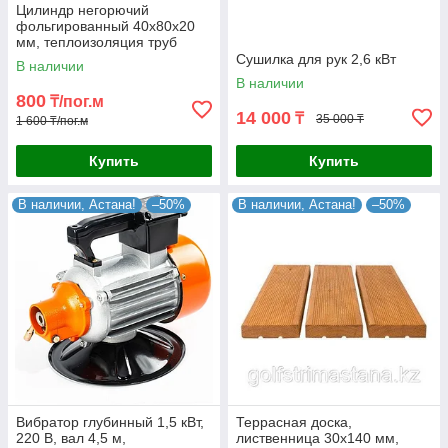
Цилиндр негорючий
фольгированный 40х80х20
мм, теплоизоляция труб
Сушилка для рук 2,6 кВт
В наличии
В наличии
800
₸/пог.м
14 000
₸
35 000 ₸
1 600 ₸/пог.м
Купить
Купить
В наличии, Астана!
–50%
В наличии, Астана!
–50%
Вибратор глубинный 1,5 кВт,
Террасная доска,
220 В, вал 4,5 м,
лиственница 30х140 мм,