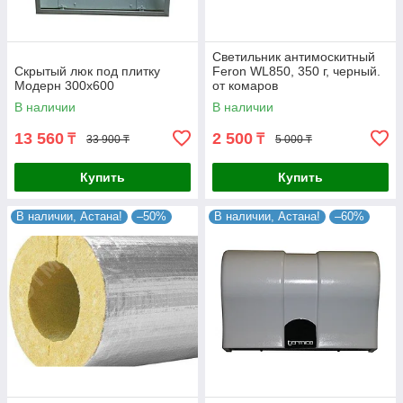
Светильник антимоскитный
Скрытый люк под плитку
Feron WL850, 350 г, черный.
Модерн 300х600
от комаров
В наличии
В наличии
13 560
2 500
₸
₸
33 900 ₸
5 000 ₸
Купить
Купить
В наличии, Астана!
–50%
В наличии, Астана!
–60%