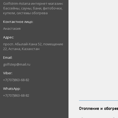
Golfstrim-Astana интернет-магазин:
бассейны, сауны, бани, фитобочки,
купели, системы обогрева
Анастасия
просп. Абылай-Хана 52, помещение
22, Астана, Казахстан
golfstep@mail.ru
+7(707)863-68-82
+7(707)863-68-82
Отопление и обогре