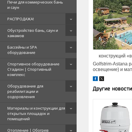
Печи для коммерческих бань
и саун
РАСПРОДАЖА!
Обустройство бань, саун и
хамамов
Бассейны и SPA
оборудование
конструкций «в
Спортивное оборудование
Golfstrim-Astana
Стадион | Cпортивный
освещение) и мат
комплекс
Оборудование для
Другие новости
реабилитации и
оздоровления
Материалы и конструкции для
открытых площадок и
помещений
Отопление | Обогрев