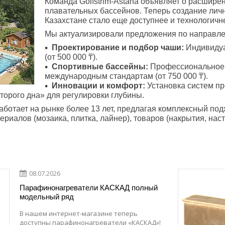
Команда Golfstrim-Astana объявляет о расшире
плавательных бассейнов. Теперь создание личн
Казахстане стало еще доступнее и технологичн
Мы актуализировали предложения по направл
Проектирование и подбор чаши:
Индивидуа
(от 500 000 ₸).
Спортивные бассейны:
Профессиональное 
международным стандартам (от 750 000 ₸).
Инновации и комфорт:
Установка систем пр
торого дна» для регулировки глубины.
 работает на рынке более 13 лет, предлагая комплексный по
ериалов (мозаика, плитка, лайнер), товаров (накрытия, нас
08.07.2026
Парафинонагреватели КАСКАД полный
модельный ряд
В нашем интернет-магазине теперь
доступны парафинонагреватели «КАСКАД»!