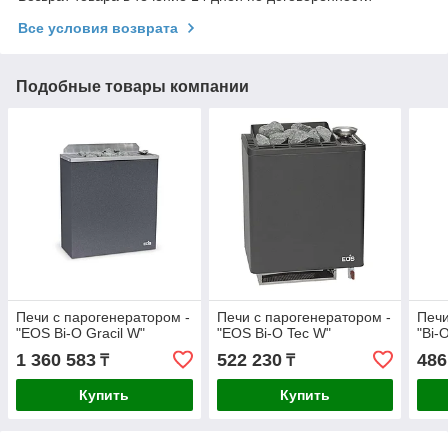
Все условия возврата
Подобные товары компании
Печи с парогенератором -
Печи с парогенератором -
Печи
"EOS Bi-O Gracil W"
"EOS Bi-O Tec W"
"Bi-
1 360 583
522 230
486
₸
₸
Купить
Купить