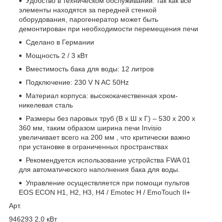
Удобство в техническом обслуживании: так как все
элементы находятся за передней стенкой
оборудования, парогенератор может быть
демонтирован при необходимости перемещения печи
Сделано в Германии
Мощность 2 / 3 кВт
Вместимость бака для воды: 12 литров
Подключение: 230 V N AC 50Hz
Материал корпуса: высококачественная хром-
никелевая сталь
Размеры без паровых труб (В х Ш х Г) – 530 х 200 х
360 мм, таким образом ширина печи Invisio
увеличивает всего на 200 мм , что критически важно
при установке в ограниченных пространствах
Рекомендуется использование устройства FWA 01
для автоматического наполнения бака для воды.
Управление осуществляется при помощи пультов
EOS ECON H1, H2, H3, H4 / Emotec H / EmoTouch II+
Арт.
946293 2,0 кВт