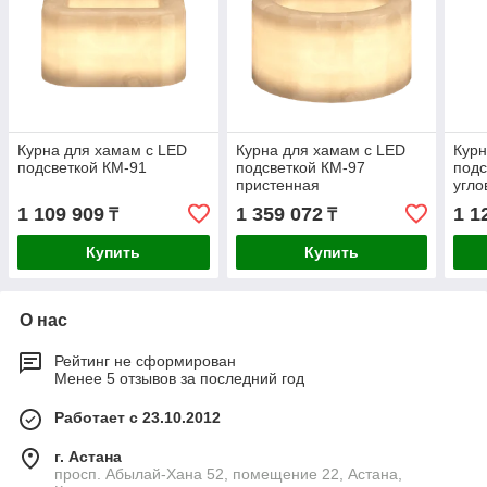
Курна для хамам с LED
Курна для хамам с LED
Курн
подсветкой КМ-91
подсветкой КМ-97
подс
пристенная
угло
1 109 909
1 359 072
1 1
₸
₸
Купить
Купить
О нас
Рейтинг не сформирован
Менее 5 отзывов за последний год
Работает с 23.10.2012
г. Астана
просп. Абылай-Хана 52, помещение 22, Астана,