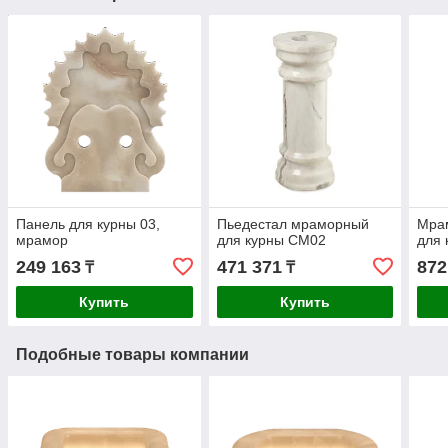
Панель для курны 03,
Пьедестал мраморный
Мра
мрамор
для курны СМ02
для 
249 163
471 371
872
₸
₸
Купить
Купить
Подобные товары компании