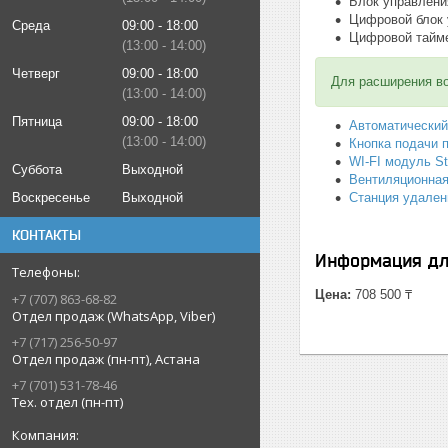
Блок управлени
Цифровой блок 
Среда
09:00
18:00
Цифровой тайм
13:00
14:00
Четверг
09:00
18:00
Для расширения в
13:00
14:00
Пятница
09:00
18:00
Автоматический
13:00
14:00
Кнопка подачи 
WI-FI модуль 
Суббота
Выходной
Вентиляционная
Воскресенье
Выходной
Станция удален
КОНТАКТЫ
Информация дл
Цена:
708 500 ₸
+7 (707) 863-68-82
Отдел продаж (WhatsApp, Viber)
+7 (717) 256-50-97
Отдел продаж (пн-пт), Астана
+7 (701) 531-78-46
Тех. отдел (пн-пт)