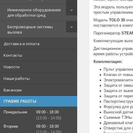
Эта модель пользует
Инженерное оборудование
простым управлением
для обработки сред
Модель
TOLO 30
оче
поставляется в компл
Беспроводные системы
вызова
Парогенератор
STEA
Комплектующие выпол
Доставка и оплата
Дистанционное управл
время работы устрой
Контакты
Комплектация:
Новости
Пульт управлени
Клапан от повы
Наши работы
Электромагнитн
Защита от замы
Вакансии
Защита от выки
Защита от пере
ГРАФИК РАБОТЫ
Паспорт/инстру
Форсунка для р
Понедельник
09:00
18:00
Выносной датчи
Съемные ТЭНы
13:00
14:00
Дренажный клап
Вторник
09:00
18:00
Отверстие для 
13:00
14:00