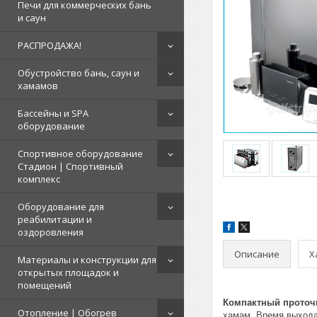
Печи для коммерческих бань
и саун
РАСПРОДАЖА!
Обустройство бань, саун и
хамамов
Бассейны и SPA
оборудование
Спортивное оборудование
Стадион | Cпортивный
комплекс
Оборудование для
реабилитации и
оздоровления
Описание
Х
Материалы и конструкции для
открытых площадок и
помещений
Компактный проточ
Отопление | Обогрев
хамам. Время выхода