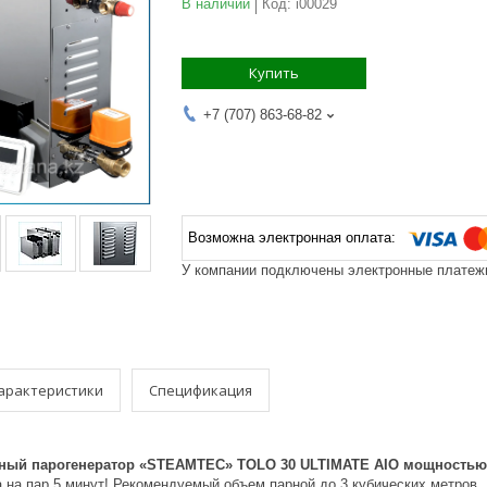
В наличии
Код:
i00029
Купить
+7 (707) 863-68-82
У компании подключены электронные платежи
арактеристики
Спецификация
ный парогенератор «STEAMTEC» TOLO 30 ULTIMATE AIO мощностью 
 на пар 5 минут! Рекомендуемый объем парной до 3 кубических метров.