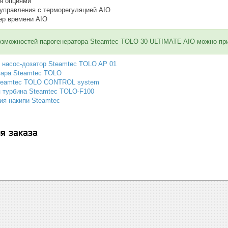
я опциями
управления с терморегуляцией AIO
ер времени AIO
озможностей парогенератора Steamtec TOLO 30 ULTIMATE AIO можно при
 насос-дозатор Steamtec TOLO AP 01
пара Steamtec TOLO
Steamtec TOLO CONTROL system
 турбина Steamtec TOLO-F100
ия накипи Steamtec
я заказа