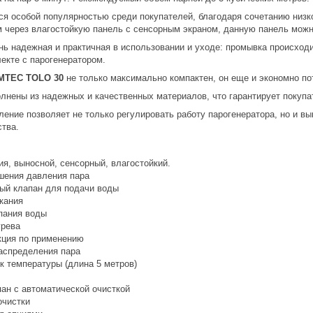
ся особой популярностью среди покупателей, благодаря сочетанию низко
 через влагостойкую панель с сенсорным экраном, данную панель можн
нь надежная и практичная в использовании и уходе: промывка происход
екте с парогенератором.
MTEC TOLO 30
не только максимально компактен, он еще и экономно по
нены из надежных и качественных материалов, что гарантирует покупа
ение позволяет не только регулировать работу парогенератора, но и в
ства.
я, выносной, сенсорный, влагостойкий.
шения давления пара
ый клапан для подачи воды
кания
пания воды
грева
кция по применению
аспределения пара
к температуры (длина 5 метров)
ан с автоматической очисткой
очистки