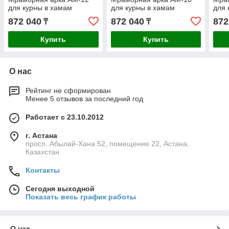
для курны в хамам
для курны в хамам
для 
872 040
872 040
872
₸
₸
Купить
Купить
О нас
Рейтинг не сформирован
Менее 5 отзывов за последний год
Работает с 23.10.2012
г. Астана
просп. Абылай-Хана 52, помещение 22, Астана,
Казахстан
Контакты
Сегодня выходной
Показать весь график работы
О нас