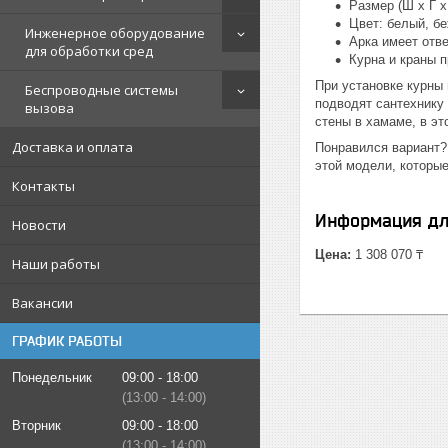
Размер (Ш х Г х 
Цвет: белый, б
Инженерное оборудование
Арка имеет отв
для обработки сред
Курна и краны 
При установке курны
Беспроводные системы
подводят сантехнику 
вызова
стены в хамаме, в эт
Доставка и оплата
Понравился вариант?
этой модели, которые
Контакты
Информация дл
Новости
Цена:
1 308 070 ₸
Наши работы
Вакансии
ГРАФИК РАБОТЫ
Понедельник
09:00
18:00
13:00
14:00
Вторник
09:00
18:00
13:00
14:00