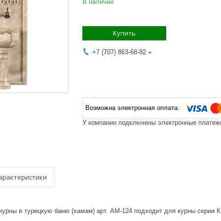
В наличии
Купить
+7 (707) 863-68-82
У компании подключены электронные платежи
арактеристики
курны в турецкую баню (хамам) арт. АМ-124 подходит для курны серии 