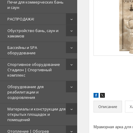
Печи для коммерческих бань
и саун
РАСПРОДАЖА!
Обустройство бань, саун и
хамамов
Бассейны и SPA
оборудование
Спортивное оборудование
Стадион | Cпортивный
комплекс
Оборудование для
реабилитации и
оздоровления
Описание
Х
Материалы и конструкции для
открытых площадок и
помещений
Мраморная арка для 
Отопление | Обогрев