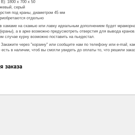
В): 1800 х 700 х 50
ежевый, серый
ерстия под краны, диаметром 45 мм
приобретаются отдельно
 в хамаме на скамью или лавку идеальным дополнением будет мраморная
(краны), а в арке возможно предусмотреть отверстия для вывода кранов
ом случае курну возможно поставить на пьедестал.
 Закажите через "корзину" или сообщите нам по телефону или e-mail, к
 есть в наличии, чтоб вы смогли увидеть до оплаты то, что решили зака
я заказа