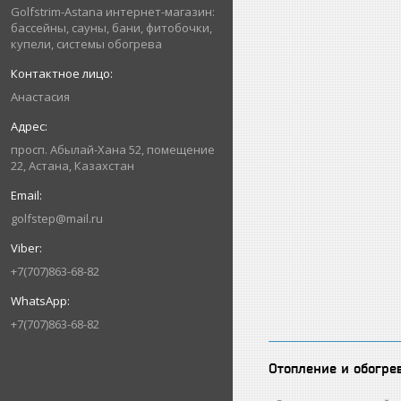
Golfstrim-Astana интернет-магазин:
бассейны, сауны, бани, фитобочки,
купели, системы обогрева
Анастасия
просп. Абылай-Хана 52, помещение
22, Астана, Казахстан
golfstep@mail.ru
+7(707)863-68-82
+7(707)863-68-82
Отопление и обогре