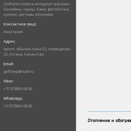
Golfstrim-Astana интернет-магазин:
бассейны, сауны, бани, фитобочки,
купели, системы обогрева
Анастасия
просп. Абылай-Хана 52, помещение
22, Астана, Казахстан
golfstep@mail.ru
+7(707)863-68-82
+7(707)863-68-82
Отопление и обогре