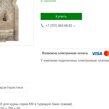
В наличии
Купить
+7 (707) 863-68-82
У компании подключены электронные платежи
арактеристики
3 для курны серии КМ в турецкую баню (хамам)
150 х 700 х 50