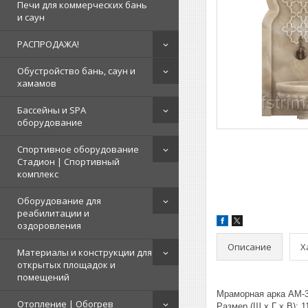
Печи для коммерческих бань
и саун
РАСПРОДАЖА!
Обустройство бань, саун и
хамамов
Бассейны и SPA
оборудование
Спортивное оборудование
Стадион | Cпортивный
комплекс
Оборудование для
реабилитации и
оздоровления
Описание
Х
Материалы и конструкции для
открытых площадок и
помещений
Мраморная арка АМ-3
Отопление | Обогрев
Размер (Ш х Г х В): 1