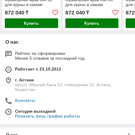
для курны в хамам
для курны в хамам
для 
872 040
872 040
872
₸
₸
Купить
Купить
О нас
Рейтинг не сформирован
Менее 5 отзывов за последний год
Работает с 23.10.2012
г. Астана
просп. Абылай-Хана 52, помещение 22, Астана,
Казахстан
Контакты
Сегодня выходной
Показать весь график работы
О нас