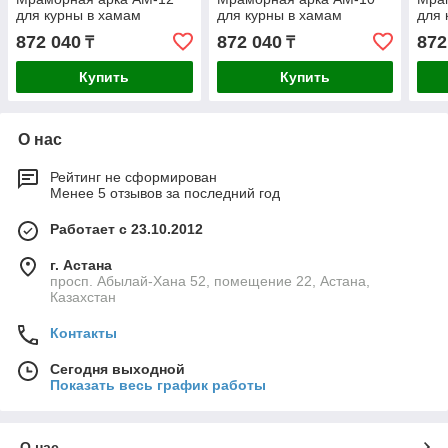
для курны в хамам
для курны в хамам
для 
872 040
872 040
872
₸
₸
Купить
Купить
О нас
Рейтинг не сформирован
Менее 5 отзывов за последний год
Работает с 23.10.2012
г. Астана
просп. Абылай-Хана 52, помещение 22, Астана,
Казахстан
Контакты
Сегодня выходной
Показать весь график работы
О нас