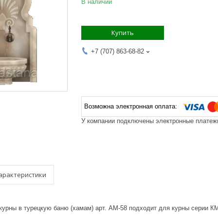
В наличии
Купить
+7 (707) 863-68-82
У компании подключены электронные платежи
арактеристики
курны в турецкую баню (хамам) арт. АМ-58 подходит для курны серии К