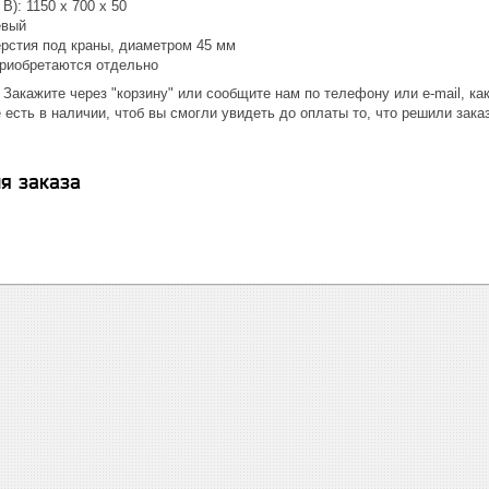
В): 1150 х 700 х 50
евый
ерстия под краны, диаметром 45 мм
приобретаются отдельно
 Закажите через "корзину" или сообщите нам по телефону или e-mail, к
 есть в наличии, чтоб вы смогли увидеть до оплаты то, что решили зака
я заказа