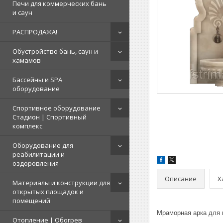
Печи для коммерческих бань
и саун
РАСПРОДАЖА!
Обустройство бань, саун и
хамамов
Бассейны и SPA
оборудование
Спортивное оборудование
Стадион | Cпортивный
комплекс
Оборудование для
реабилитации и
оздоровления
Описание
Х
Материалы и конструкции для
открытых площадок и
помещений
Мраморная арка для 
Отопление | Обогрев