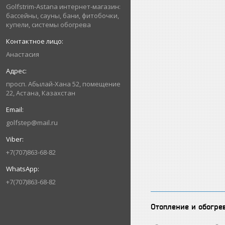
Golfstrim-Astana интернет-магазин:
бассейны, сауны, бани, фитобочки,
купели, системы обогрева
Анастасия
просп. Абылай-Хана 52, помещение
22, Астана, Казахстан
golfstep@mail.ru
+7(707)863-68-82
+7(707)863-68-82
Отопление и обогре