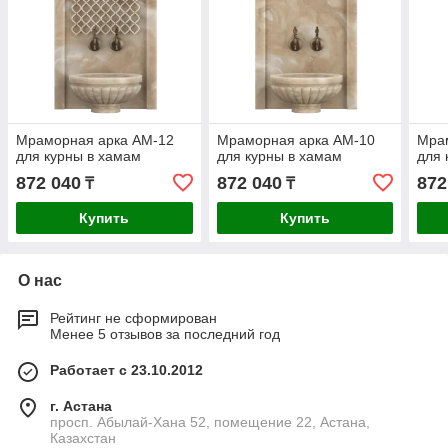
Мраморная арка АМ-12
Мраморная арка АМ-10
Мра
для курны в хамам
для курны в хамам
для 
872 040
872 040
872
₸
₸
Купить
Купить
О нас
Рейтинг не сформирован
Менее 5 отзывов за последний год
Работает с 23.10.2012
г. Астана
просп. Абылай-Хана 52, помещение 22, Астана,
Казахстан