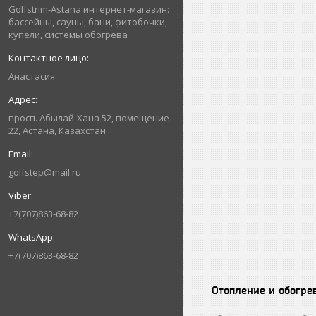
Golfstrim-Astana интернет-магазин:
бассейны, сауны, бани, фитобочки,
купели, системы обогрева
Анастасия
просп. Абылай-Хана 52, помещение
22, Астана, Казахстан
golfstep@mail.ru
+7(707)863-68-82
+7(707)863-68-82
Отопление и обогре