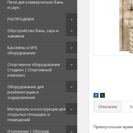
Печи для коммерческих бань
и саун
РАСПРОДАЖА!
Обустройство бань, саун и
хамамов
Бассейны и SPA
оборудование
Спортивное оборудование
Стадион | Cпортивный
комплекс
Оборудование для
реабилитации и
оздоровления
Описание
Х
Материалы и конструкции для
открытых площадок и
помещений
Прямоугольная мрамо
Отопление | Обогрев