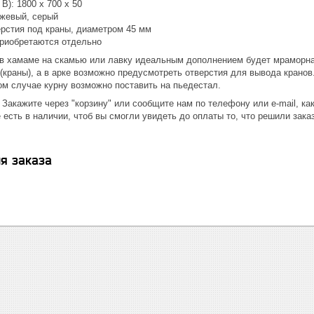
В): 1800 х 700 х 50
ежевый, серый
ерстия под краны, диаметром 45 мм
приобретаются отдельно
 в хамаме на скамью или лавку идеальным дополнением будет мраморная
(краны), а в арке возможно предусмотреть отверстия для вывода кранов
ом случае курну возможно поставить на пьедестал.
 Закажите через "корзину" или сообщите нам по телефону или e-mail, к
 есть в наличии, чтоб вы смогли увидеть до оплаты то, что решили зака
я заказа