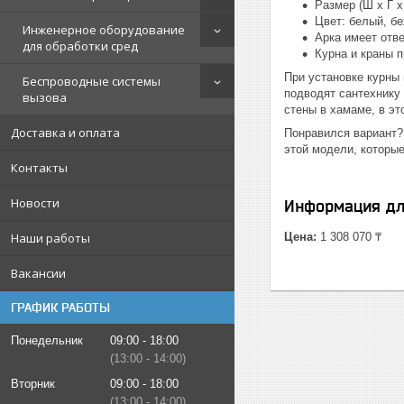
Размер (Ш х Г х 
Цвет: белый, б
Инженерное оборудование
Арка имеет отв
для обработки сред
Курна и краны 
При установке курны
Беспроводные системы
подводят сантехнику 
вызова
стены в хамаме, в эт
Доставка и оплата
Понравился вариант?
этой модели, которые
Контакты
Новости
Информация дл
Наши работы
Цена:
1 308 070 ₸
Вакансии
ГРАФИК РАБОТЫ
Понедельник
09:00
18:00
13:00
14:00
Вторник
09:00
18:00
13:00
14:00