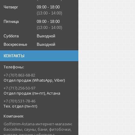
Четверг
09:00
18:00
13:00
14:00
Пятница
09:00
18:00
13:00
14:00
Суббота
Выходной
Воскресенье
Выходной
КОНТАКТЫ
+7 (707) 863-68-82
Отдел продаж (WhatsApp, Viber)
+7 (717) 256-50-97
Отдел продаж (пн-пт), Астана
+7 (701) 531-78-46
Тех. отдел (пн-пт)
Golfstrim-Astana интернет-магазин:
бассейны, сауны, бани, фитобочки,
купели, системы обогрева