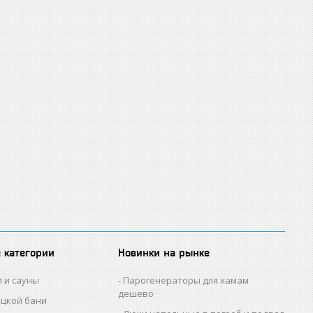
 категории
Новинки на рынке
и и сауны
Парогенераторы для хамам
дешево
ецкой бани