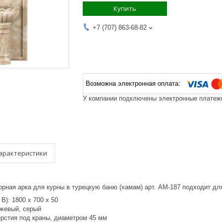
Купить
+7 (707) 863-68-82
У компании подключены электронные платежи
арактеристики
рная арка для курны в турецкую баню (хамам) арт. АМ-187 подходит дл
В): 1800 х 700 х 50
ежевый, серый
ерстия под краны, диаметром 45 мм