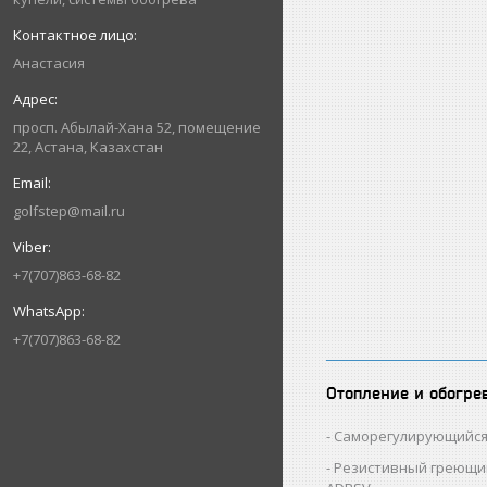
Анастасия
просп. Абылай-Хана 52, помещение
22, Астана, Казахстан
golfstep@mail.ru
+7(707)863-68-82
+7(707)863-68-82
Отопление и обогре
Саморегулирующийся
Резистивный греющи