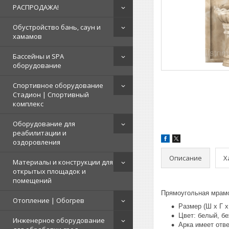
РАСПРОДАЖА!
Обустройство бань, саун и
хамамов
Бассейны и SPA
оборудование
Спортивное оборудование
Стадион | Cпортивный
комплекс
Оборудование для
реабилитации и
оздоровления
Описание
Х
Материалы и конструкции для
открытых площадок и
помещений
Прямоугольная мрамо
Отопление | Обогрев
Размер (Ш х Г х 
Цвет: белый, б
Инженерное оборудование
Арка имеет отв