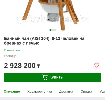
Банный чан (AISI 304), 8-12 человек на
бревнах с печью
В наличии
Розница
2 928 200
₸
Купить
Описание
Характеристики
Доставка
Оплата
Усл