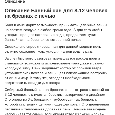
Описание
Описание Банный чан для 8-12 человек
на бревнах с печью
Баня в чане дарит возможность принимать целебные ванны
на свежем воздухе в любое время года. А для того чтобы
ускорить процесс нагревания воды, предлагаем купить
банный чан на бревнах со встроенной печью.
Специально спроектированная для данной модели печь
отлично сохраняет жар, ускоряя нагрев воды в разы.
За счет быстрого разогрева уменьшается расход дров и
становится возможным использование чана даже в самую
холодную зиму. Печь защищает костер от порывов ветра,
устраняет риск пожара и защищает близлежащие постройки
от огня и искр. К тому же, отпадает необходимость
подготовки площадки для костра.
Сибирский банный чан на бревнах с печью, рассчитанный на
8-12 человек, отличается броским, историческим дизайном.
Это опора из 3-х больших и грубоотесанных бревен, к
которой стальными цепями подвешен котел. Это деревянная
лестница и теплоемкая дровяная печь. Внешне эта модель
напоминает тот самый волшебный котел из сказки «Конёк-