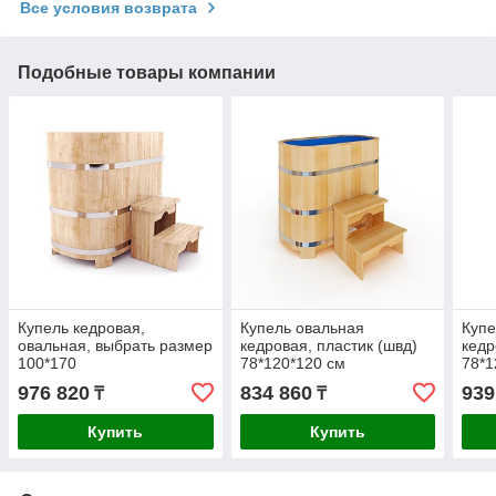
Все условия возврата
Подобные товары компании
Купель кедровая,
Купель овальная
Купе
овальная, выбрать размер
кедровая, пластик (швд)
кедр
100*170
78*120*120 см
78*1
976 820
834 860
939
₸
₸
Купить
Купить