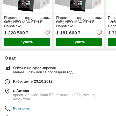
Парогенератор для хамам
Парогенератор для хамам
Паро
9кВт, NEO-MAX STYLE
6кВт, NEO-MAX STYLE
12к
Паромакс
Паромакс
Пар
1 228 500
1 181 600
1 3
₸
₸
Купить
Купить
О нас
Рейтинг не сформирован
Менее 5 отзывов за последний год
Работает с 23.10.2012
г. Астана
просп. Абылай-Хана 52, помещение 22, Астана,
Казахстан
Контакты