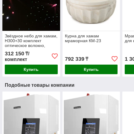
Звёздное небо для хамам,
Курна для хамам
Мра
H300+30 комплект
мраморная КМ-23
для 
оптическое волокно,
проектор
312 150
₸/
792 339
1 3
₸
комплект
Купить
Купить
Подобные товары компании