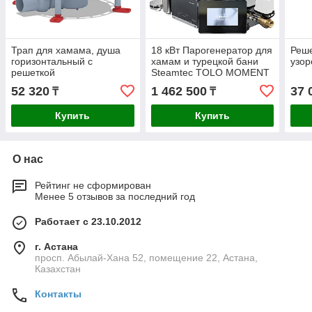
Трап для хамама, душа
18 кВт Парогенератор для
Реше
горизонтальный с
хамам и турецкой бани
узор
решеткой
Steamtec TOLO MOMENT
52 320
1 462 500
37 
₸
₸
Купить
Купить
О нас
Рейтинг не сформирован
Менее 5 отзывов за последний год
Работает с 23.10.2012
г. Астана
просп. Абылай-Хана 52, помещение 22, Астана,
Казахстан
Контакты