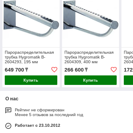
Парораспределительная
Парораспределительная
Пар
трубка Hygromatik B-
трубка Hygromatik B-
труб
2604293, 195 мм
2604309, 400 мм
2604
649 700
266 600
172
₸
₸
Купить
Купить
О нас
Рейтинг не сформирован
Менее 5 отзывов за последний год
Работает с 23.10.2012