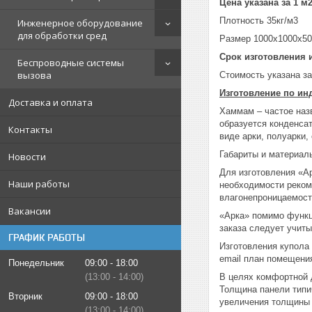
Цена указана за 1 м
Плотность 35кг/м3
Инженерное оборудование
для обработки сред
Размер 1000x1000x5
Срок изготовления и
Беспроводные системы
вызова
Стоимость указана з
Изготовление по и
Доставка и оплата
Хаммам – частое наз
образуется конденсат
Контакты
виде арки, полуарки
Габариты и материал
Новости
Для изготовления «А
Наши работы
необходимости реком
влагонепроницаемост
Вакансии
«Арка» помимо функц
заказа следует учиты
ГРАФИК РАБОТЫ
Изготовления купола
email план помещени
Понедельник
09:00
18:00
13:00
14:00
В целях комфортной 
Толщина панели типи
Вторник
09:00
18:00
увеличения толщины 
13:00
14:00