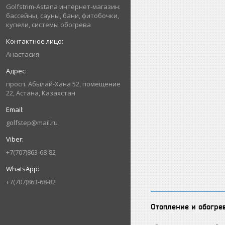
Golfstrim-Astana интернет-магазин:
бассейны, сауны, бани, фитобочки,
купели, системы обогрева
Анастасия
просп. Абылай-Хана 52, помещение
22, Астана, Казахстан
golfstep@mail.ru
+7(707)863-68-82
+7(707)863-68-82
Отопление и обогре