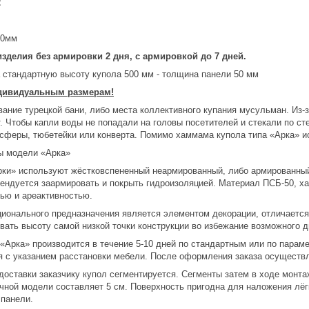
2
00мм
зделия без армировки 2 дня, с армировкой до 7 дней.
а стандартную высоту купола 500 мм - толщина панели 50 мм
ндивидуальным размерам!
вание турецкой бани, либо места коллективного купания мусульман. Из-
. Чтобы капли воды не попадали на головы посетителей и стекали по ст
, сферы, тюбетейки или конверта. Помимо хаммама купола типа «Арка» и
ы модели «Арка»
рки» используют жёстковспененный неармированный, либо армированный
ендуется заармировать и покрыть гидроизоляцией. Материал ПСБ-50, ха
ью и ареактивностью.
ионального предназначения является элементом декорации, отличаетс
вать высоту самой низкой точки конструкции во избежание возможного 
 «Арка» производится в течение 5-10 дней по стандартным или по парам
я с указанием расстановки мебели. После оформления заказа осуществ
доставки заказчику купол сегментируется. Сегменты затем в ходе монт
чной модели составляет 5 см. Поверхность пригодна для наложения лёг
панели.