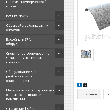
Печи для коммерческих бань
и саун
РАСПРОДАЖА!
Обустройство бань, саун и
хамамов
Бассейны и SPA
оборудование
Спортивное оборудование
Стадион | Cпортивный
комплекс
Оборудование для
реабилитации и
оздоровления
Материалы и конструкции для
Описание
Х
открытых площадок и
помещений
Отопление | Обогрев