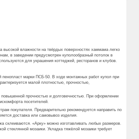
за высокой влажности на твёрдых поверхностях хаммама легко
енам, в заведении предусмотрен куполообразный потолок в
спользуются для украшения коттеджей, ресторанов и клубов.
 пенопласт марки ПСБ-50. В ходе монтажных работ купол при
рактеризуется малой плотностью, прочностью,
я повышенной прочностью и долговечностью. При оформлении
дискомфорта посетителей.
етрам покупателя. Предварительно рекомендуется направить по
ляется доставка или самовывоз изделия.
ажа склеиваются. «Арку» можно изготавливать любых размеров.
кой стеклянной мозаики. Укладка тяжёлой мозаики требует