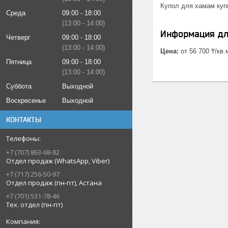
Купол для хамам купи
Среда
09:00
18:00
13:00
14:00
Информация дл
Четверг
09:00
18:00
13:00
14:00
Цена:
от 56 700 ₸/кв.
Пятница
09:00
18:00
13:00
14:00
Суббота
Выходной
Воскресенье
Выходной
КОНТАКТЫ
+7 (707) 863-68-82
Отдел продаж (WhatsApp, Viber)
+7 (717) 256-50-97
Отдел продаж (пн-пт), Астана
+7 (701) 531-78-46
Тех. отдел (пн-пт)