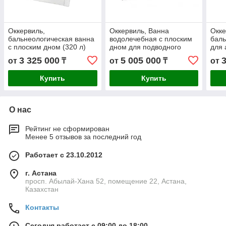
Оккервиль,
Оккервиль, Ванна
Окке
бальнеологическая ванна
водолечебная с плоским
баль
с плоским дном (320 л)
дном для подводного
для 
душ-массажа (320 л)
(300
3 325 000
5 005 000
от
₸
от
₸
от
Купить
Купить
О нас
Рейтинг не сформирован
Менее 5 отзывов за последний год
Работает с 23.10.2012
г. Астана
просп. Абылай-Хана 52, помещение 22, Астана,
Казахстан
Контакты
Сегодня работает с 09:00 до 18:00