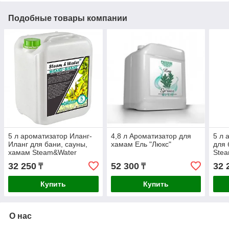
Подобные товары компании
5 л ароматизатор Иланг-
4,8 л Ароматизатор для
5 л 
Иланг для бани, сауны,
хамам Ель "Люкс"
для 
хамам Steam&Water
Ste
32 250
52 300
32 
₸
₸
Купить
Купить
О нас