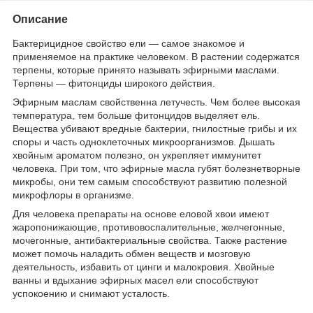
Описание
Бактерицидное свойство ели — самое знакомое и
применяемое на практике человеком. В растении содержатся
терпены, которые принято называть эфирными маслами.
Терпены — фитонциды широкого действия.
Эфирным маслам свойственна летучесть. Чем более высокая
температура, тем больше фитонцидов выделяет ель.
Вещества убивают вредные бактерии, гнилостные грибы и их
споры и часть одноклеточных микроорганизмов. Дышать
хвойным ароматом полезно, он укрепляет иммунитет
человека. При том, что эфирные масла губят болезнетворные
микробы, они тем самым способствуют развитию полезной
микрофлоры в организме.
Для человека препараты на основе еловой хвои имеют
жаропонижающие, противовоспалительные, желчегонные,
мочегонные, антибактериальные свойства. Также растение
может помочь наладить обмен веществ и мозговую
деятельность, избавить от цинги и малокровия. Хвойные
ванны и вдыхание эфирных масел ели способствуют
успокоению и снимают усталость.