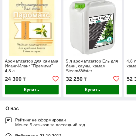
Ароматизатор для хамама
5 л ароматизатор Ель для
4,8 
Иланг-Иланг "Премиум"
бани, сауны, хамам
хама
4,8 л
Steam&Water
24 300
32 250
52 
₸
₸
Купить
Купить
О нас
Рейтинг не сформирован
Менее 5 отзывов за последний год
Работает с 23.10.2012