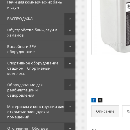
Печи для коммерческих бань
и саун
РАСПРОДАЖА!
Обустройство бань, саун и
хамамов
Бассейны и SPA
оборудование
Спортивное оборудование
Стадион | Cпортивный
комплекс
Оборудование для
реабилитации и
оздоровления
Материалы и конструкции для
Описание
Х
открытых площадок и
помещений
Отопление | Обогрев