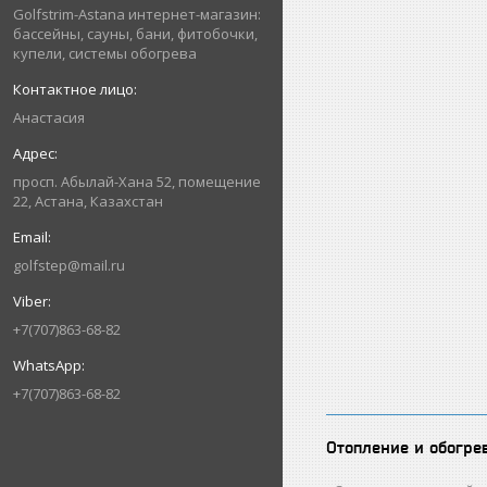
Golfstrim-Astana интернет-магазин:
бассейны, сауны, бани, фитобочки,
купели, системы обогрева
Анастасия
просп. Абылай-Хана 52, помещение
22, Астана, Казахстан
golfstep@mail.ru
+7(707)863-68-82
+7(707)863-68-82
Отопление и обогре