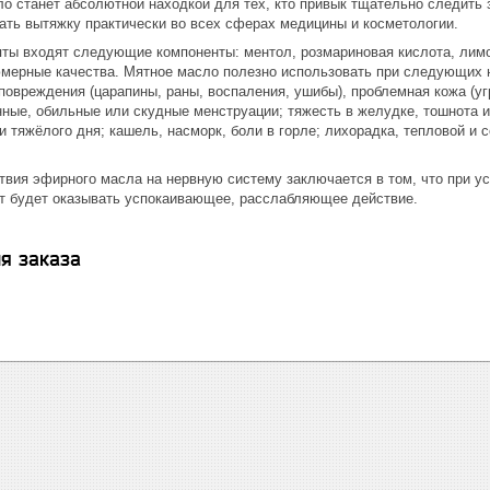
о станет абсолютной находкой для тех, кто привык тщательно следить 
ать вытяжку практически во всех сферах медицины и косметологии.
яты входят следующие компоненты: ментол, розмариновая кислота, лимо
ерные качества. Мятное масло полезно использовать при следующих не
; повреждения (царапины, раны, воспаления, ушибы), проблемная кожа (у
ные, обильные или скудные менструации; тяжесть в желудке, тошнота и
и тяжёлого дня; кашель, насморк, боли в горле; лихорадка, тепловой и 
вия эфирного масла на нервную систему заключается в том, что при ус
т будет оказывать успокаивающее, расслабляющее действие.
я заказа