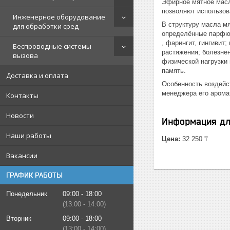
Эфирное мятное масл
позволяют использов
Инженерное оборудование
В структуру масла м
для обработки сред
определённые парфюм
, фарингит, гингивит
Беспроводные системы
растяжения; болезнен
вызова
физической нагрузки 
память.
Доставка и оплата
Особенность воздейст
менеджера его арома
Контакты
Новости
Информация дл
Наши работы
Цена:
32 250 ₸
Вакансии
ГРАФИК РАБОТЫ
Понедельник
09:00
18:00
13:00
14:00
Вторник
09:00
18:00
13:00
14:00