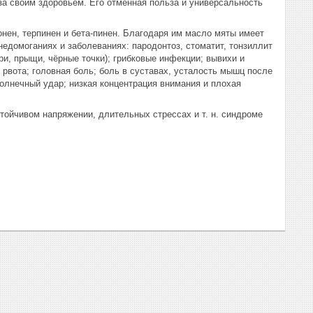
за своим здоровьем. Его отменная польза и универсальность
нен, терпинен и бета-пинен. Благодаря им масло мяты имеет
домоганиях и заболеваниях: пародонтоз, стоматит, тонзиллит
гри, прыщи, чёрные точки); грибковые инфекции; вывихи и
 рвота; головная боль; боль в суставах, усталость мышц после
солнечный удар; низкая концентрация внимания и плохая
тойчивом напряжении, длительных стрессах и т. н. синдроме