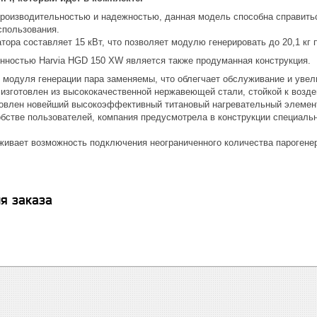
роизводительностью и надежностью, данная модель способна справить
спользования.
ора составляет 15 кВт, что позволяет модулю генерировать до 20,1 кг п
нностью Harvia HGD 150 XW является также продуманная конструкция.
 модуля генерации пара заменяемы, что облегчает обслуживание и увел
 изготовлен из высококачественной нержавеющей стали, стойкой к возд
овлен новейший высокоэффективный титановый нагревательный элемен
обстве пользователей, компания предусмотрела в конструкции специаль
ивает возможность подключения неограниченного количества парогене
я заказа