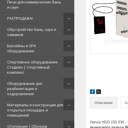
Печи для коммерческих бань
и саун
РАСПРОДАЖА!
Обустройство бань, саун и
хамамов
Бассейны и SPA
оборудование
Спортивное оборудование
Стадион | Cпортивный
комплекс
Оборудование для
реабилитации и
оздоровления
Описание
Х
Материалы и конструкции для
открытых площадок и
помещений
Harvia HGD 150 XW -
Отопление | Обогрев
выносного пульта Wi