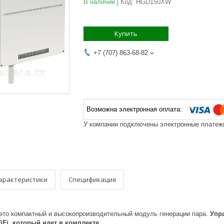
В наличии
Код:
HGD150XW
Купить
+7 (707) 863-68-82
У компании подключены электронные платежи
арактеристики
Спецификация
 это компактный и высокопроизводительный модуль генерации пара.
Упр
Fi, который идет в комплекте.