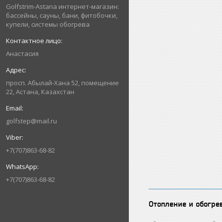
Golfstrim-Astana интернет-магазин:
бассейны, сауны, бани, фитобочки,
купели, системы обогрева
Анастасия
просп. Абылай-Хана 52, помещение
22, Астана, Казахстан
golfstep@mail.ru
+7(707)863-68-82
+7(707)863-68-82
Отопление и обогре