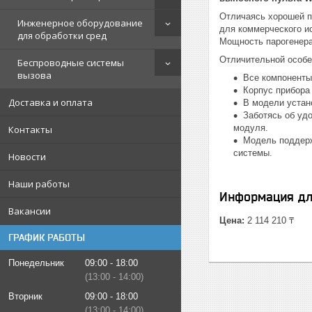
Отличаясь хорошей п
Инженерное оборудование
для коммерческого и
для обработки сред
Мощность парогенерат
Отличительной особе
Беспроводные системы
вызова
Все компоненты
Корпус прибора
Доставка и оплата
В модели устан
Заботясь об уд
модуля.
Контакты
Модель поддерж
системы.
Новости
Наши работы
Информация дл
Вакансии
Цена:
2 114 210 ₸
ГРАФИК РАБОТЫ
Понедельник
09:00
18:00
13:00
14:00
Вторник
09:00
18:00
13:00
14:00