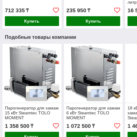
литр
712 335
235 950
16 
₸
₸
Купить
Купить
Подобные товары компании
Парогенератор для хамам
Парогенератор для хамам
18 к
15 кВт Steamtec TOLO
6 кВт Steamtec TOLO
хама
MOMENT
MOMENT
Ste
1 358 500
1 072 500
1 4
₸
₸
Купить
Купить