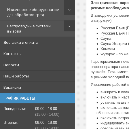
Электрическая паро
режиме необходимог
Инженерное оборудование
для обработки сред
В заводских условия
инструкции):
Беспроводные системы
Русская Баня (
вызова
Русская Баня П
Сауна
Доставка и оплата
Сауна Экстрим 
Хаммам
Контакты
Футурус - по ж
Паротермальная печь
Новости
парогенератора насыщ
пушкой». Печь имеет 
Наши работы
в режиме холодной п
Управление работой 
Вакансии
выбирать и вкл
включать и нас
ГРАФИК РАБОТЫ
устанавливать 
включать автом
Понедельник
09:00
18:00
обеспечивать сли
13:00
14:00
включать встро
Вторник
09:00
18:00
индицировать з
13:00
14:00
обеспечивать а