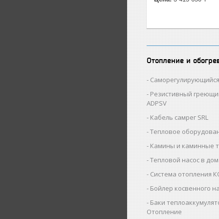
Отопление и обогре
Саморегулирующийся
Резистивный греющи
ADPSV
Кабель самрег SRL
Тепловое оборудован
Камины и каминные 
Тепловой насос в дом
Система отопления 
Бойлер косвенного н
Баки теплоаккумулят
Отопление