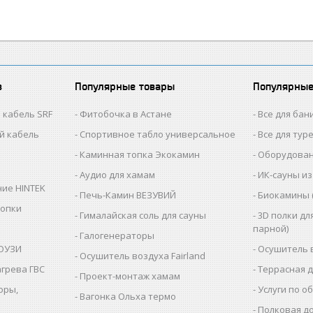
в
Популярные товары
Популярные
 кабель SRF
Фитобочка в Астане
Все для бан
й кабель
Спортивное табло универсальное
Все для тур
Каминная топка Экокамин
Оборудован
Аудио для хамам
ИК-сауны из
ие HINTEK
Печь-Камин ВЕЗУВИЙ
Биокамины 
топки
Гималайская соль для сауны
3D полки дл
парной)
Галогенераторы
КОУЗИ
Осушитель 
Осушитель воздуха Fairland
агрева ГВС
Террасная 
Проект-монтаж хамам
оры,
Услуги по о
Вагонка Ольха термо
Полковая до