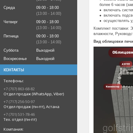
более 6 часов (за
Среда
09:00
18:00
включать систе
13:00
14:00
включать подсв
осуществлять у
Четверг
09:00
18:00
13:00
14:00
Комплект поставки: 
влажности, Руководс
Пятница
09:00
18:00
Вид облицовки печи
13:00
14:00
Суббота
Выходной
Воскресенье
Выходной
КОНТАКТЫ
+7 (707) 863-68-82
Отдел продаж (WhatsApp, Viber)
+7 (717) 256-50-97
Отдел продаж (пн-пт), Астана
+7 (701) 531-78-46
Тех. отдел (пн-пт)