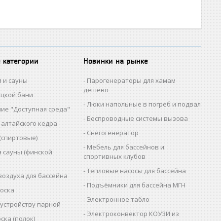
 категории
Новинки на рынке
и и сауны
Парогенераторы для хамам
дешево
ецкой бани
Люки напольные в погреб и подвал
ие "Доступная среда"
Беспроводные системы вызова
 алтайского кедра
Снегогенератор
(спиртовые)
Мебель для бассейнов и
я сауны (финской
спортивных клубов
Тепловые насосы для бассейна
воздуха для бассейна
Подъёмники для бассейна МГН
доска
Электронное табло
бустройству парной
Электроконвектор КОУЗИ из
ска (полок)