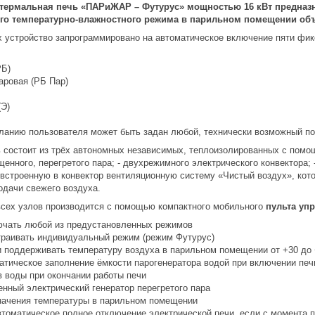
термальная печь «ПАРиЖАР – Футурус» мощностью 16 кВт предназн
о температурно-влажностного режима в парильном помещении объем
х устройство запрограммировано на автоматическое включение пяти фик
РБ)
аровая (РБ Пар)
(Э)
еланию пользователя может быть задан любой, технически возможный по
 состоит из трёх автономных независимых, теплоизолированных с помощ
енного, перегретого пара; - двухрежимного электрического конвектора;
встроенную в конвектор вентиляционную систему «Чистый воздух», кото
одачи свежего воздуха.
всех узлов производится с помощью компактного мобильного
пульта уп
ючать любой из предустановленных режимов
траивать индивидуальный режим (режим Футурус)
и поддерживать температуру воздуха в парильном помещении от +30 до 
атическое заполнение ёмкости парогенератора водой при включении печ
в воды при окончании работы печи
енный электрический генератор перегретого пара
начения температуры в парильном помещении
втоматическое полное отключение электрической печи, если с момента 