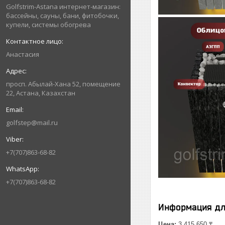
Golfstrim-Astana интернет-магазин:
бассейны, сауны, бани, фитобочки,
купели, системы обогрева
Анастасия
просп. Абылай-Хана 52, помещение
22, Астана, Казахстан
golfstep@mail.ru
+7(707)863-68-82
+7(707)863-68-82
Информация дл
Цена:
3 415 650 ₸