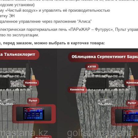
водские установки)
му «Чистый воздух» и управлять её производительностью
етку ЭН
даленное управление через приложение “Алиса”
Электрическая паротермальная печь «ПАРиЖАР – Футурус», Пульт упра
тво по эксплуатации.
, перед заказом, можно выбрать в карточке товара: