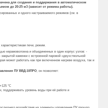
ачена для создания и поддержания в автоматическом
ом до 20-25 м3 (зависит от режима работы).
сированных и одного настраиваемого режимов (см. в
 характеристикам печи, режим.
ью керамоволокна и объединенных в один корпус узлов: -
 - закрытой каменки с встроенной паровой «двухствольной
рая может работать как при включенном нагреве воздуха, так и
равления ПУ ВВД-10ПРО
, он позволяет:
+125 °С
и, поддерживать уровень воды при её работе и
последнего воздействия на элементы управления ПУ прошло