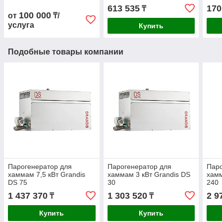
613 535
170
₸
100 000
от
₸/
услуга
Купить
Подобные товары компании
Парогенератор для
Парогенератор для
Паро
хаммам 7,5 кВт Grandis
хаммам 3 кВт Grandis DS
хамм
DS 75
30
240
1 437 370
1 303 520
2 9
₸
₸
Купить
Купить