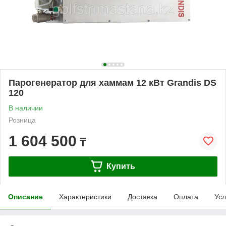
Парогенератор для хаммам 12 кВт Grandis DS
120
В наличии
Розница
1 604 500
₸
Купить
Описание
Характеристики
Доставка
Оплата
Усл