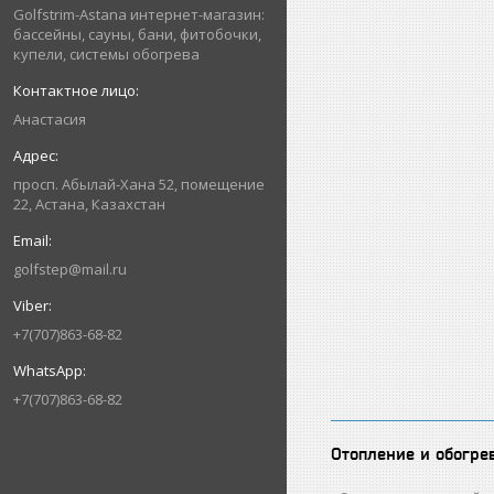
Golfstrim-Astana интернет-магазин:
бассейны, сауны, бани, фитобочки,
купели, системы обогрева
Анастасия
просп. Абылай-Хана 52, помещение
22, Астана, Казахстан
golfstep@mail.ru
+7(707)863-68-82
+7(707)863-68-82
Отопление и обогре