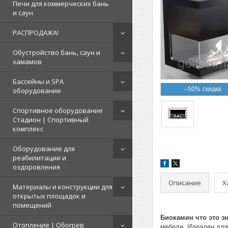
Печи для коммерческих бань
и саун
РАСПРОДАЖА!
Обустройство бань, саун и
хамамов
Бассейны и SPA
–50%
оборудование
Спортивное оборудование
Стадион | Cпортивный
комплекс
Оборудование для
реабилитации и
оздоровления
Описание
Х
Материалы и конструкции для
открытых площадок и
помещений
Биокамин что это з
Отопление | Обогрев
мебели. Идеален для 