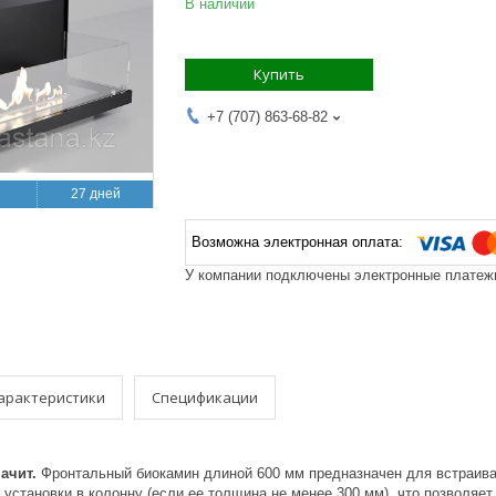
В наличии
Купить
+7 (707) 863-68-82
27 дней
У компании подключены электронные платежи
арактеристики
Спецификации
начит.
Фронтальный биокамин длиной 600 мм предназначен для встраива
установки в колонну (если ее толщина не менее 300 мм), что позволяет