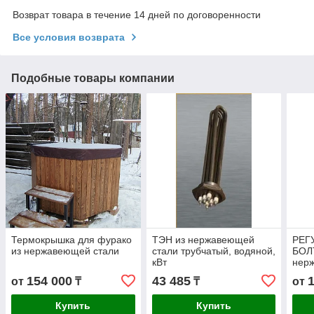
Возврат товара в течение 14 дней по договоренности
Все условия возврата
Подобные товары компании
Термокрышка для фурако
ТЭН из нержавеющей
РЕГ
из нержавеющей стали
стали трубчатый, водяной,
БОЛТ
кВт
нер
КУП
154 000
43 485
от
₸
₸
от
Купить
Купить