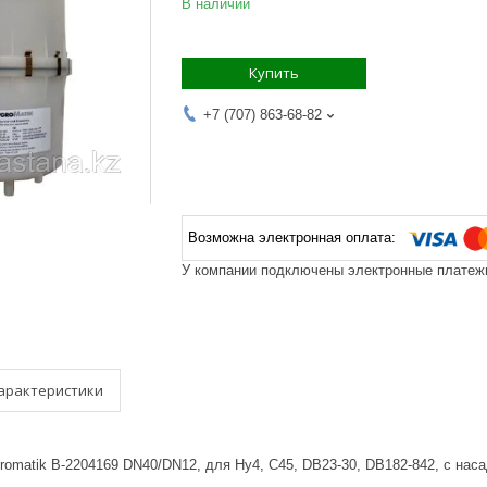
В наличии
Купить
+7 (707) 863-68-82
У компании подключены электронные платежи
арактеристики
omatik B-2204169 DN40/DN12, для Hy4, C45, DB23-30, DB182-842, с насад