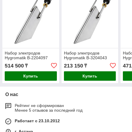
Набор электродов
Набор электродов
Набо
Hygromatik B-2204097
Hygromatik B-3204043
Hygr
514 500
213 150
471
₸
₸
Купить
Купить
О нас
Рейтинг не сформирован
Менее 5 отзывов за последний год
Работает с 23.10.2012
г. Астана