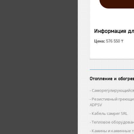
Информация дл
Цена:
576 550 ₸
Отопление и обогре
Саморегулирующийся
Резистивный греющи
ADPSV
Кабель самрег SRL
Тепловое оборудован
Камины и каминные 