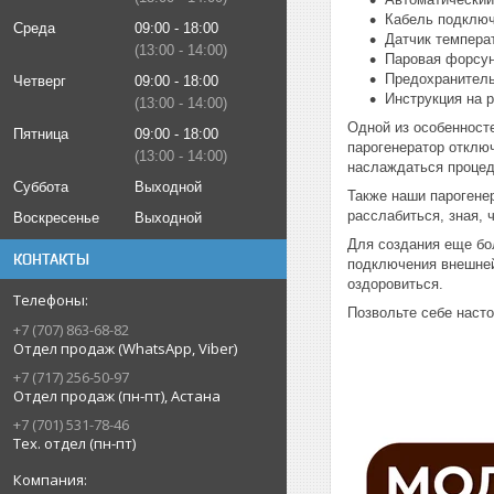
Кабель подключ
Среда
09:00
18:00
Датчик темпера
13:00
14:00
Паровая форсу
Предохранитель
Четверг
09:00
18:00
Инструкция на 
13:00
14:00
Одной из особенност
Пятница
09:00
18:00
парогенератор отключ
13:00
14:00
наслаждаться процеду
Суббота
Выходной
Также наши парогене
расслабиться, зная, 
Воскресенье
Выходной
Для создания еще бо
КОНТАКТЫ
подключения внешней
оздоровиться.
Позвольте себе наст
+7 (707) 863-68-82
Отдел продаж (WhatsApp, Viber)
+7 (717) 256-50-97
Отдел продаж (пн-пт), Астана
+7 (701) 531-78-46
Тех. отдел (пн-пт)