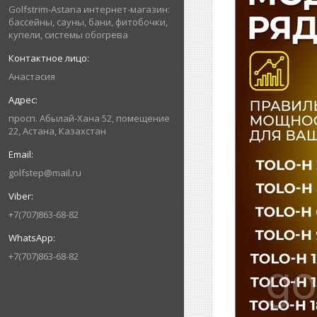
Golfstrim-Astana интернет-магазин:
бассейны, сауны, бани, фитобочки,
купели, системы обогрева
Анастасия
просп. Абылай-Хана 52, помещение
22, Астана, Казахстан
golfstep@mail.ru
+7(707)863-68-82
+7(707)863-68-82