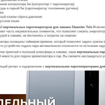
ения контроллера 5м (контроллер > парогенератор)
туры в парной 5м (парогенератор >положение датчика)
нка
ный клапан сброса давления
русском языке
ей
вертикальных парогенераторов для хамама Steamtec Tolo Н
являе
ает часть нагревательных элементов, что позволяет снизить энергопот
рой в хамаме, не беспокоясь о затратах на энергию.
раторы оснащены таймером времени, который позволяет задать нужное 
что устройство подачи пара автоматически отключится по истечении зад
лее приятной и полезной атмосферы в хамаме, наши
вертикальные пар
 емкости для подачи ароматизатора в пар. Вы сможете наслаждаться у
оящий релакс и оздоровление с
вертикальными парогенераторами для 