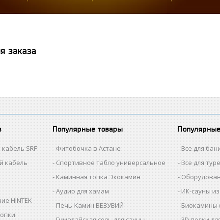
я заказа
в
Популярные товары
Популярные
 кабель SRF
Фитобочка в Астане
Все для бан
й кабель
Спортивное табло универсальное
Все для тур
Каминная топка Экокамин
Оборудован
Аудио для хамам
ИК-сауны из
ие HINTEK
Печь-Камин ВЕЗУВИЙ
Биокамины 
топки
Гималайская соль для сауны
3D полки дл