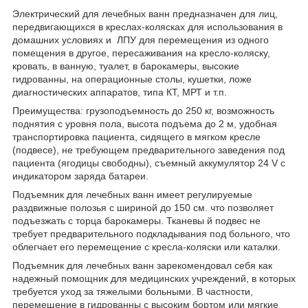
Электрический для лечебных ванн предназначен для лиц,
передвигающихся в креслах-колясках для использования в
домашних условиях и ЛПУ для перемещения из одного
помещения в другое, пересаживания на кресло-коляску,
кровать, в ванную, туалет, в барокамеры, высокие
гидрованны, на операционные столы, кушетки, ложе
диагностических аппаратов, типа КТ, МРТ и т.п.
Преимущества: грузоподъемность до 250 кг, возможность
поднятия с уровня пола, высота подъема до 2 м, удобная
транспортировка пациента, сидящего в мягком кресле
(подвесе), не требующем предварительного заведения под
пациента (ягодицы свободны), съемный аккумулятор 24 V с
индикатором заряда батареи.
Подъемник для лечебных ванн имеет регулируемые
раздвижные полозья с шириной до 150 см. что позволяет
подъезжать с торца барокамеры. Тканевы й подвес не
требует предварительного подкладывания под больного, что
облегчает его перемещение с кресла-коляски или каталки.
Подъемник для лечебных ванн зарекомендовал себя как
надежный помощник для медицинских учреждений, в которых
требуется уход за тяжелыми больными. В частности,
перемещение в гидрованны с высоким бортом или мягкие