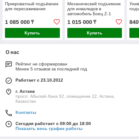
Прикроватный подъёмник
Механический подъемник
Уни
для пересаживания
для инвалидов в
подъ
автомобиль Боец Z-1
1 085 000
1 015 000
840
₸
₸
Купить
Купить
О нас
Рейтинг не сформирован
Менее 5 отзывов за последний год
Работает с 23.10.2012
г. Астана
просп. Абылай-Хана 52, помещение 22, Астана,
Казахстан
Контакты
Сегодня работает с 09:00 до 18:00
Показать весь график работы