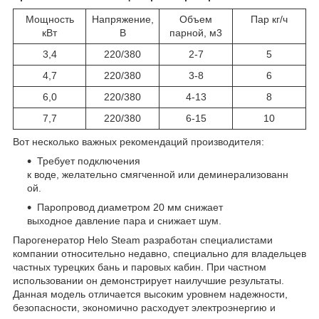
Мощность
Напряжение,
Объем
Пар кг/ч
кВт
В
парной, м3
3,4
220/380
2-7
5
4,7
220/380
3-8
6
6,0
220/380
4-13
8
7,7
220/380
6-15
10
Вот несколько важных рекомендаций производителя:
Требует подключения
к воде, желательно смягченной или деминерализованн
ой.
Паропровод диаметром 20 мм снижает
выходное давление пара и снижает шум.
Парогенератор Helo Steam разработан специалистами
компании относительно недавно, специально для владельцев
частных турецких бань и паровых кабин. При частном
использовании он демонстрирует наилучшие результаты.
Данная модель отличается высоким уровнем надежности,
безопасности, экономично расходует электроэнергию и