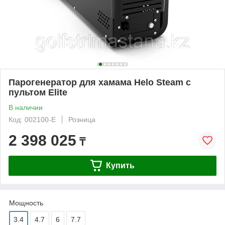
Парогенератор для хамама Helo Steam с
пультом Elite
В наличии
Код: 002100-E
Розница
2 398 025
₸
Купить
Мощность
3.4
4.7
6
7.7