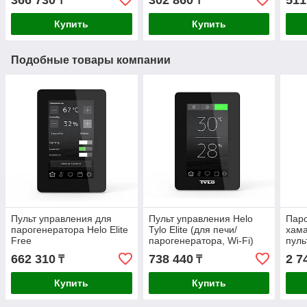
366 730
302 860
511
₸
₸
Купить
Купить
Подобные товары компании
Пульт управления для
Пульт управления Helo
Паро
парогенератора Helo Elite
Tylo Elite (для печи/
хама
Free
парогенератора, Wi-Fi)
пуль
662 310
738 440
2 7
₸
₸
Купить
Купить