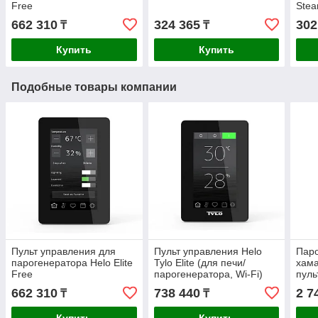
Free
Ste
662 310
324 365
302
₸
₸
Купить
Купить
Подобные товары компании
Пульт управления для
Пульт управления Helo
Паро
парогенератора Helo Elite
Tylo Elite (для печи/
хама
Free
парогенератора, Wi-Fi)
пуль
662 310
738 440
2 7
₸
₸