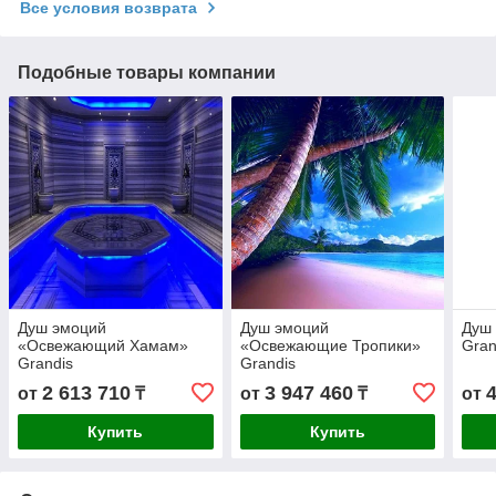
Все условия возврата
Подобные товары компании
Душ эмоций
Душ эмоций
Душ 
«Освежающий Хамам»
«Освежающие Тропики»
Gran
Grandis
Grandis
2 613 710
3 947 460
от
₸
от
₸
от
Купить
Купить