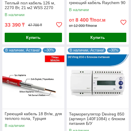
греющий кабель Raychem 90
Теплый пол кабель 126 м,
Вт/м
2270 Вт, 21 м2 WSS 2270
В наличии
В наличии
8 400
от
₸/пог.м
33 390
₸
47 700 ₸
от 12 000 ₸/пог.м
Купить
Купить
В наличии, Астана!
–30%
В наличии, Астана!
–30%
Греющий кабель 18 Вт/м, для
Терморегулятор Devireg 850
теплого пола, Турция
(артикул 140F1084) с блоком
питания Б/У
В наличии
В наличии