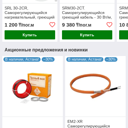
SRL 30-2CR,
SRM30-2CТ.
SRM
Саморегулирующийся
Саморегулирующийся
Сам
нагревательный, греющий
греющий кабель - 30 Вт/м,
грею
кабель (в оплетке), 30 Вт.
взрывобезопасный, для
взры
1 200
9 380
10 
₸/пог.м
₸/пог.м
агресивных зон
агре
Купить
Купить
Акционные предложения и новинки
В наличии, Астана!
–30%
В наличии, Астана!
–30%
EM2-XR
Саморегулирующийся