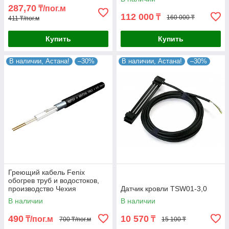
287,70
₸/пог.м
112 000
₸
160 000 ₸
411 ₸/пог.м
Купить
Купить
В наличии, Астана!
–30%
В наличии, Астана!
–30%
Греющий кабель Fenix
обогрев труб и водостоков,
производство Чехия
Датчик кровли TSW01-3,0
В наличии
В наличии
490
10 570
₸/пог.м
₸
700 ₸/пог.м
15 100 ₸