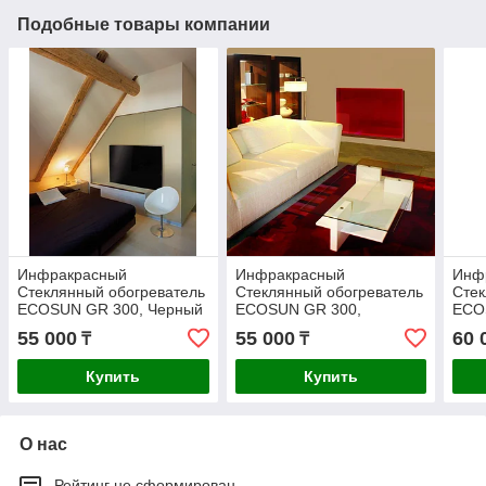
Подобные товары компании
Инфракрасный
Инфракрасный
Инф
Стеклянный обогреватель
Стеклянный обогреватель
Стек
ECOSUN GR 300, Черный
ECOSUN GR 300,
ECO
Красный
зел
55 000
55 000
60 
₸
₸
Купить
Купить
О нас
Рейтинг не сформирован