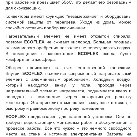
при работе не превышает 65
о
С, что делает его безопасным
для окружающих.
Конвекторы имеют функцию "незамерзание" и оборудованы
системой защиты от перегрева. Уходя из дома, можно
спокойно оставить прибор включенным.
Нагревательный элемент не имеет открытой спирали,
поэтому
ECOFLEX
не сжигает кислород. Большая площадь
алюминиевого оребрения позволяет не пересушивать воздух.
В помещении с конвектором
ECOFLEX
всегда будет
комфортная атмосфера.
Обогрев происходит за счет естественной конвекции.
Внутри
ECOFLEX
находится современный нагревательный
элемент с алюминиевым оребрением. Холодный воздух,
который находится внизу, у пола, проходя через
нагревательный элемент, нагревается, поднимается вверх и
попадает в помещение через декоративную решетку
конвектора. Это приводит к смешению воздушных потоков, к
быстрому и равномерному прогреву помещения.
ECOFLEX
предназначен для настенной установки. Они не
требуют дорогостоящих монтажных работ и обслуживания в
процессе работы. Все что нужно – это немного свободного
места на стене и источник электропитания. Затраты на