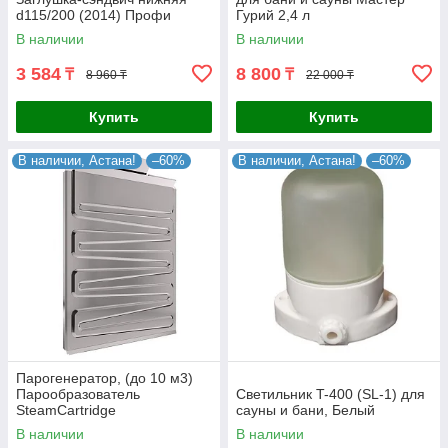
d115/200 (2014) Профи
Гурий 2,4 л
В наличии
В наличии
3 584
8 800
₸
₸
8 960 ₸
22 000 ₸
Купить
Купить
В наличии, Астана!
–60%
В наличии, Астана!
–60%
Парогенератор, (до 10 м3)
Парообразователь
Светильник T-400 (SL-1) для
SteamCartridge
сауны и бани, Белый
(СтимКартридж)
В наличии
В наличии