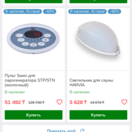
В наличии, Астана!
–60%
В наличии, Астана!
–60%
Пульт Sawo для
парогенератора STP/STN
Светильник для сауны
(кнопочный)
HARVIA
В наличии
В наличии
51 492
5 628
₸
₸
128 730 ₸
14 070 ₸
Купить
Купить
Показать ещё