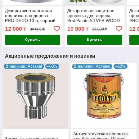
Декоративно защитная
Декоративно защитная
Деко
пропитка для дерева
пропитка для дерева
проп
PRO.DECO 10 л, черный
ProfiPaints SILVER WOOD
PRO
STAIN 9л, Белый
оли
12 000
10 800
12 
₸
₸
30 000 ₸
27 000 ₸
Купить
Купить
Акционные предложения и новинки
В наличии, Астана!
–60%
В наличии, Астана!
–60%
Антисептическая пропитка
Заглушка-сэндвич нижняя
для бани и сауны Мастер