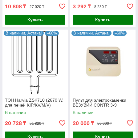
10 808
3 292
₸
₸
27 020 ₸
8 230 ₸
Купить
Купить
В наличии, Астана!
–60%
В наличии, Астана!
–60%
ТЭН Harvia ZSK710 (2670 W,
Пульт для электрокаменки
для печей KIP/KV/M/V)
ВЕЗУВИЙ CONTR 3-9
В наличии
В наличии
20 728
20 000
₸
₸
51 820 ₸
50 000 ₸
Купить
Купить