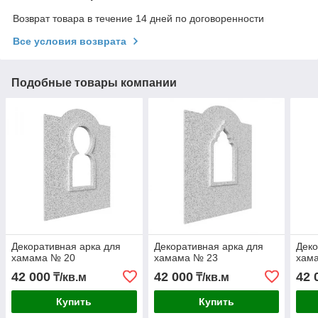
Возврат товара в течение 14 дней по договоренности
Все условия возврата
Подобные товары компании
Декоративная арка для
Декоративная арка для
Деко
хамама № 20
хамама № 23
хам
42 000
42 000
42 
₸/кв.м
₸/кв.м
Купить
Купить