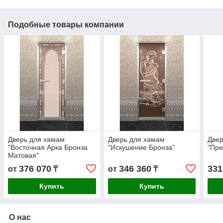
Подобные товары компании
Дверь для хамам
Дверь для хамам
Двер
"Восточная Арка Бронза
"Искушение Бронза"
"Пре
Матовая"
376 070
346 360
331
от
₸
от
₸
Купить
Купить
О нас