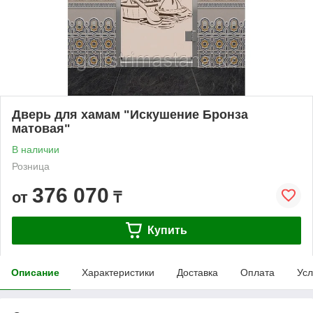
Дверь для хамам "Искушение Бронза
матовая"
В наличии
Розница
376 070
от
₸
Купить
Описание
Характеристики
Доставка
Оплата
Усл